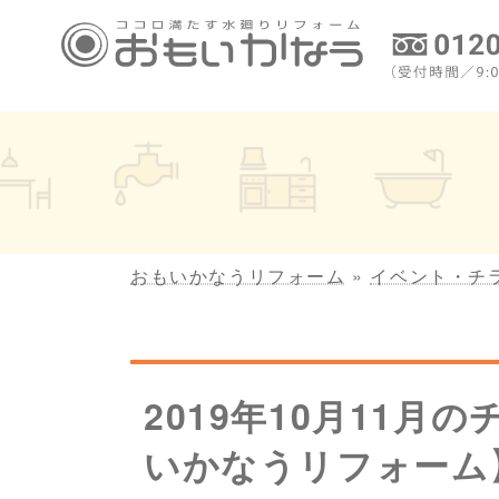
コ
ナ
ン
ビ
テ
ゲ
ン
ー
ツ
シ
へ
ョ
ス
ン
キ
に
ッ
移
プ
動
おもいかなうリフォーム
»
イベント・チ
2019年10月11
いかなうリフォーム