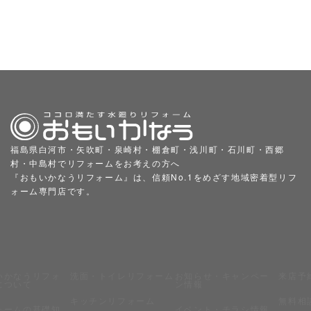
福島県白河市・矢吹町・泉崎村・棚倉町・浅川町・石川町・西郷
村・中島村でリフォームをお考えの方へ
『おもいかなうリフォーム』は、信頼No.1をめざす地域密着型リフ
ォーム専門店です。
いかなうリフォ
洗面・トイレリフォーム
お知らせ・キャンペー
来店予
について
ン情報
キッチンリフォーム
無料相
ォームの基礎知
イベント・チラシ情報