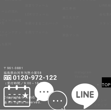
浴室リフォーム
LINE
施工事例
ォームの流れ
LDKリフォーム
会社案
施工エリア
リフォーム会社
び方
水廻りまるごとパック
スタッ
コラム
ターメンテナン
全面リフォーム
ついて
実話マンガ
ある質問
〒961-0881
Instagram
福島県白河市与惣小屋58
Youtube
（受付時間／9:00～18:00）
TOP
Copyright © 矢内石
プライバシーポリシー
油 All rights reserved.
サイトマップ