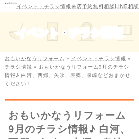
コ
ナ
イベント・
チラシ情報
来店予約
無料相談
LINE相談
ン
ビ
テ
ゲ
ン
ー
イベント・チラシ情報
ツ
シ
へ
ョ
ス
ン
キ
に
おもいかなうリフォーム
»
イベント・チラシ情報
»
ッ
移
チラシ情報
»
おもいかなうリフォーム9月のチラシ
プ
動
情報♪ 白河、西郷、矢吹、表郷、泉崎などおまかせ
ください！
おもいかなうリフォーム
9月のチラシ情報♪ 白河、