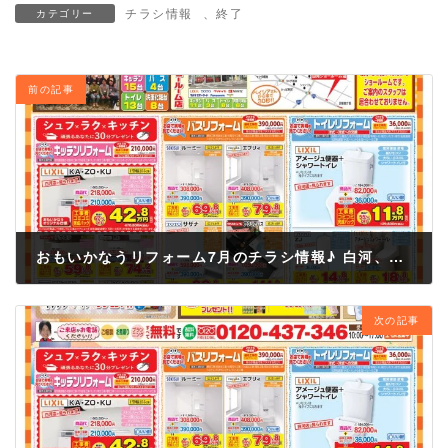
チラシ情報
、
終了
カテゴリー
前の記事
おもいかなうリフォーム7月のチラシ情報♪ 白河、西郷、矢吹、表郷、泉崎などおまかせください！
2023年7月15日
次の記事