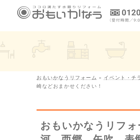
コ
ナ
ン
ビ
テ
ゲ
ン
ー
ツ
シ
へ
ョ
ス
ン
キ
に
ッ
移
プ
動
おもいかなうリフォーム
»
イベント・チ
崎などおまかせください！
おもいかなうリフォ
河、西郷、矢吹、表