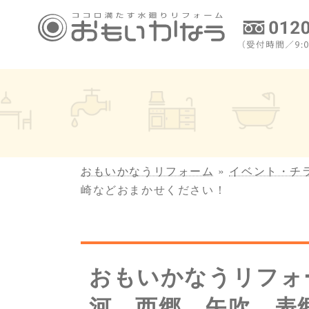
コ
ナ
ン
ビ
テ
ゲ
ン
ー
ツ
シ
へ
ョ
ス
ン
キ
に
ッ
移
プ
動
おもいかなうリフォーム
»
イベント・チ
崎などおまかせください！
おもいかなうリフォ
河、西郷、矢吹、表