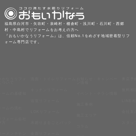
福島県白河市・矢吹町・泉崎村・棚倉町・浅川町・石川町・西郷
村・中島村でリフォームをお考えの方へ
『おもいかなうリフォーム』は、信頼No.1をめざす地域密着型リフ
ォーム専門店です。
いかなうリフォ
洗面・トイレリフォーム
お知らせ・キャンペー
来店予
について
ン情報
キッチンリフォーム
無料相
ォームの基礎知
イベント・チラシ情報
浴室リフォーム
LINE
施工事例
ォームの流れ
LDKリフォーム
会社案
施工エリア
リフォーム会社
び方
水廻りまるごとパック
スタッ
コラム
ターメンテナン
全面リフォーム