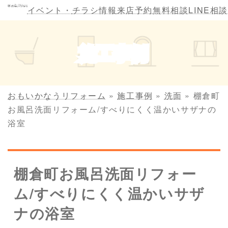
コ
ナ
イベント・
チラシ情報
来店予約
無料相談
LINE相談
ン
ビ
テ
ゲ
ン
ー
施工事例
ツ
シ
へ
ョ
ス
ン
キ
に
おもいかなうリフォーム
»
施工事例
»
洗面
»
棚倉町
ッ
移
お風呂洗面リフォーム/すべりにくく温かいサザナの
プ
動
浴室
棚倉町お風呂洗面リフォー
ム/すべりにくく温かいサザ
ナの浴室