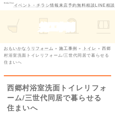
コ
ナ
イベント・
チラシ情報
来店予約
無料相談
LINE相談
ン
ビ
テ
ゲ
ン
ー
施工事例
ツ
シ
へ
ョ
ス
ン
キ
に
おもいかなうリフォーム
»
施工事例
»
トイレ
»
西郷
ッ
移
村浴室洗面トイレリフォーム/三世代同居で暮らせる
プ
動
住まいへ
西郷村浴室洗面トイレリフォ
ーム/三世代同居で暮らせる
住まいへ