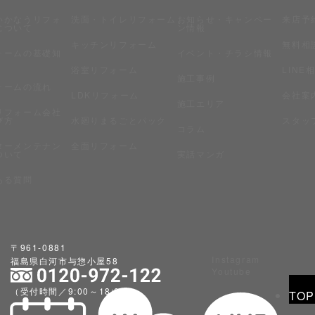
いかなうリフォ
洗面・トイレリフォーム
お知らせ・キャンペー
来店予
について
ン情報
キッチンリフォーム
無料相
ォームの基礎知
イベント・チラシ情報
浴室リフォーム
LINE
施工事例
ォームの流れ
LDKリフォーム
会社案
施工エリア
リフォーム会社
び方
水廻りまるごとパック
スタッ
コラム
ターメンテナン
全面リフォーム
ついて
実話マンガ
ある質問
〒961-0881
Instagram
福島県白河市与惣小屋58
Youtube
（受付時間／9:00～18:00）
TOP