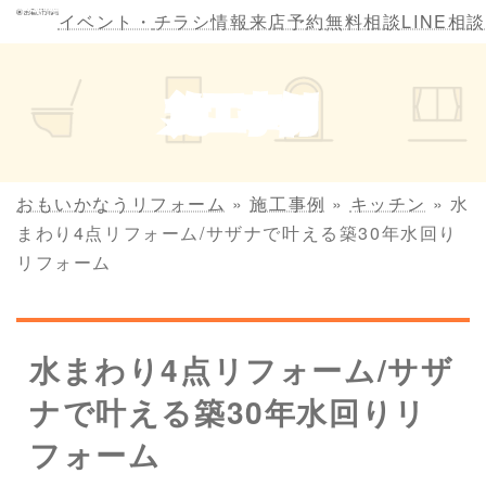
コ
ナ
イベント・
チラシ情報
来店予約
無料相談
LINE相談
ン
ビ
テ
ゲ
ン
ー
施工事例
ツ
シ
へ
ョ
ス
ン
キ
に
おもいかなうリフォーム
»
施工事例
»
キッチン
»
水
ッ
移
まわり4点リフォーム/サザナで叶える築30年水回り
プ
動
リフォーム
水まわり4点リフォーム/サザ
ナで叶える築30年水回りリ
フォーム