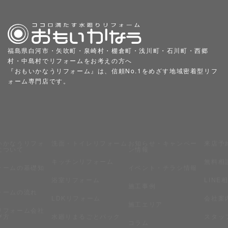
福島県白河市・矢吹町・泉崎村・棚倉町・浅川町・石川町・西郷
村・中島村でリフォームをお考えの方へ
『おもいかなうリフォーム』は、信頼No.1をめざす地域密着型リフ
ォーム専門店です。
いかなうリフォ
洗面・トイレリフォーム
お知らせ・キャンペー
来店予
について
ン情報
キッチンリフォーム
無料相
ォームの基礎知
イベント・チラシ情報
浴室リフォーム
LINE
施工事例
ォームの流れ
LDKリフォーム
会社案
施工エリア
リフォーム会社
び方
水廻りまるごとパック
スタッ
コラム