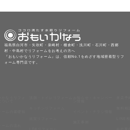
福島県白河市・矢吹町・泉崎村・棚倉町・浅川町・石川町・西郷
村・中島村でリフォームをお考えの方へ
『おもいかなうリフォーム』は、信頼No.1をめざす地域密着型リフ
ォーム専門店です。
いかなうリフォ
洗面・トイレリフォーム
お知らせ・キャンペー
来店予
について
ン情報
キッチンリフォーム
無料相
ォームの基礎知
イベント・チラシ情報
浴室リフォーム
LINE
施工事例
ォームの流れ
LDKリフォーム
会社案