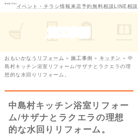
コ
ナ
イベント・
チラシ情報
来店予約
無料相談
LINE相談
ン
ビ
テ
ゲ
ン
ー
施工事例
ツ
シ
へ
ョ
ス
ン
キ
に
おもいかなうリフォーム
»
施工事例
»
キッチン
»
中
ッ
移
島村キッチン浴室リフォーム/サザナとラクエラの理
プ
動
想的な水回りリフォーム。
中島村キッチン浴室リフォー
ム/サザナとラクエラの理想
的な水回りリフォーム。