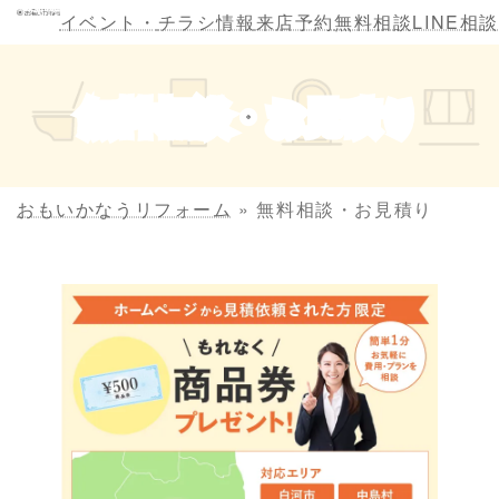
コ
ナ
イベント・
チラシ情報
来店予約
無料相談
LINE相談
ン
ビ
テ
ゲ
ン
ー
無料相談・お見積り
ツ
シ
へ
ョ
ス
ン
キ
に
おもいかなうリフォーム
»
無料相談・お見積り
ッ
移
プ
動