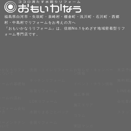
福島県白河市・矢吹町・泉崎村・棚倉町・浅川町・石川町・西郷
村・中島村でリフォームをお考えの方へ
『おもいかなうリフォーム』は、信頼No.1をめざす地域密着型リフ
ォーム専門店です。
いかなうリフォ
洗面・トイレリフォーム
お知らせ・キャンペー
来店予
について
ン情報
キッチンリフォーム
無料相
ォームの基礎知
イベント・チラシ情報
浴室リフォーム
LINE
施工事例
ォームの流れ
LDKリフォーム
会社案
施工エリア
リフォーム会社
び方
水廻りまるごとパック
スタッ
コラム
ターメンテナン
全面リフォーム
ついて
実話マンガ