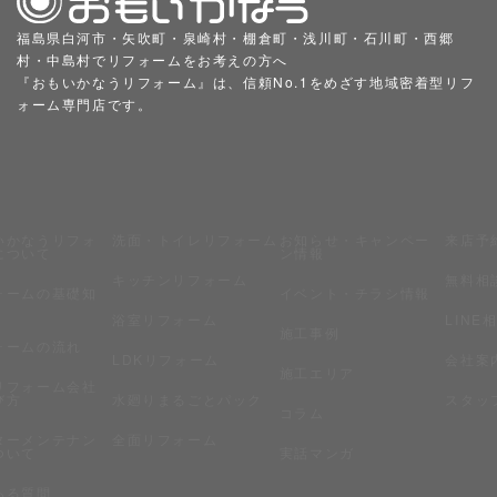
福島県白河市・矢吹町・泉崎村・棚倉町・浅川町・石川町・西郷
村・中島村でリフォームをお考えの方へ
『おもいかなうリフォーム』は、信頼No.1をめざす地域密着型リフ
ォーム専門店です。
いかなうリフォ
洗面・トイレリフォーム
お知らせ・キャンペー
来店予
について
ン情報
キッチンリフォーム
無料相
ォームの基礎知
イベント・チラシ情報
浴室リフォーム
LINE
施工事例
ォームの流れ
LDKリフォーム
会社案
施工エリア
リフォーム会社
び方
水廻りまるごとパック
スタッ
コラム
ターメンテナン
全面リフォーム
ついて
実話マンガ
ある質問