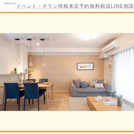
コ
ナ
イベント・
チラシ情報
来店予約
無料相談
LINE相談
ン
ビ
テ
ゲ
ン
ー
ツ
シ
へ
ョ
ス
ン
キ
に
ッ
移
プ
動