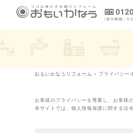
コ
ナ
ン
ビ
テ
ゲ
ン
ー
ツ
シ
へ
ョ
ス
ン
キ
に
ッ
移
プ
動
おもいかなうリフォーム
»
プライバシー
お客様のプライバシーを尊重し、お客様
本サイトでは、個人情報保護に関する法