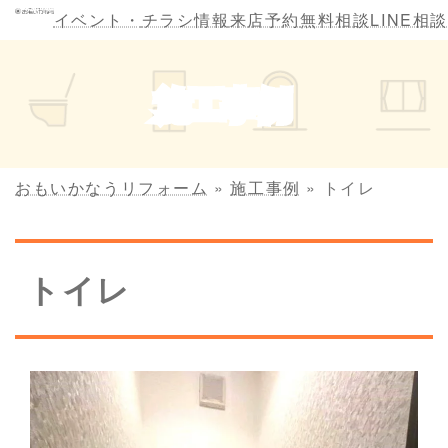
コ
ナ
イベント・
チラシ情報
来店予約
無料相談
LINE相談
ン
ビ
テ
ゲ
ン
ー
施工事例
ツ
シ
へ
ョ
ス
ン
キ
に
おもいかなうリフォーム
»
施工事例
»
トイレ
ッ
移
プ
動
トイレ