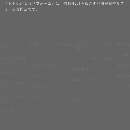
『おもいかなうリフォーム』は、信頼No.1をめざす地域密着型リフ
ォーム専門店です。
いかなうリフォ
洗面・トイレリフォーム
お知らせ・キャンペー
来店予
について
ン情報
キッチンリフォーム
無料相
ォームの基礎知
イベント・チラシ情報
浴室リフォーム
LINE
施工事例
ォームの流れ
LDKリフォーム
会社案
施工エリア
リフォーム会社
び方
水廻りまるごとパック
スタッ
コラム
ターメンテナン
全面リフォーム
ついて
実話マンガ
ある質問