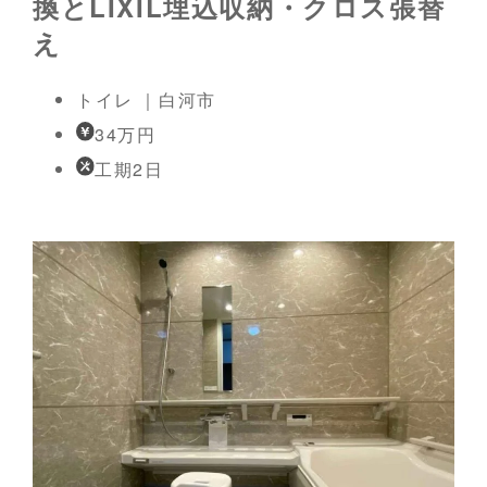
換とLIXIL埋込収納・クロス張替
え
トイレ ｜白河市
34万円
工期2日