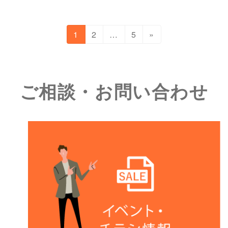
投
固
固
固
1
2
…
5
»
定
定
定
稿
ペ
ペ
ペ
の
ー
ー
ー
ジ
ジ
ジ
ご相談・お問い合わせ
ペ
ー
ジ
送
り