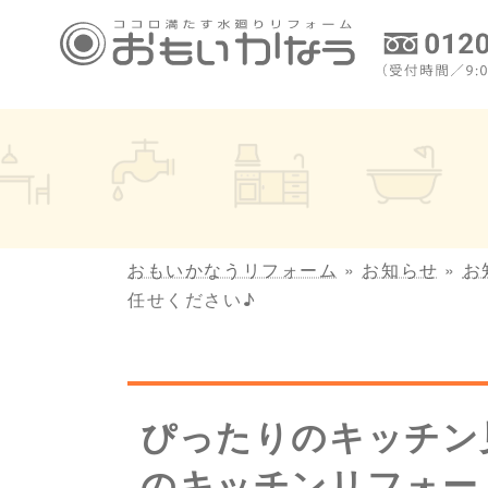
コ
ナ
ン
ビ
テ
ゲ
ン
ー
ツ
シ
へ
ョ
ス
ン
キ
に
ッ
移
プ
動
おもいかなうリフォーム
»
お知らせ
»
お
任せください♪
ぴったりのキッチン
のキッチンリフォー