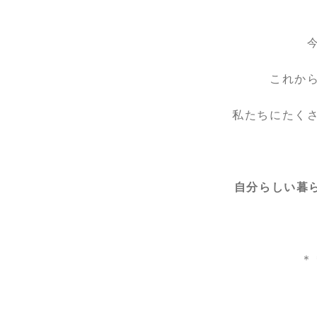
これか
私たちにたく
自分らしい暮
＊