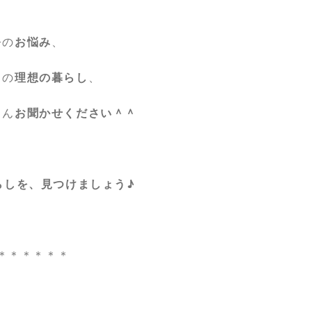
今の
お悩み
、
らの
理想の暮らし
、
さん
お聞かせください＾＾
らしを、見つけましょう♪
＊＊＊＊＊＊