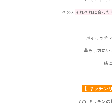
その人
それぞれに合った
展示キッチ
暮らし方にい
一緒
【 キッチン
??? キッチン