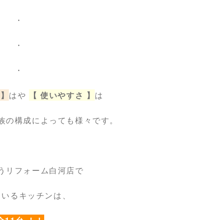
・
・
・
 】
はや
【 使いやすさ 】
は
族の構成によっても様々です。
うリフォーム白河店で
ているキッチンは、