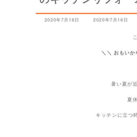
最
2020年7月16日
2020年7月16日
終
更
新
日
時
＼＼ おもいか
:
暑い夏が
夏
キッチンに立つ