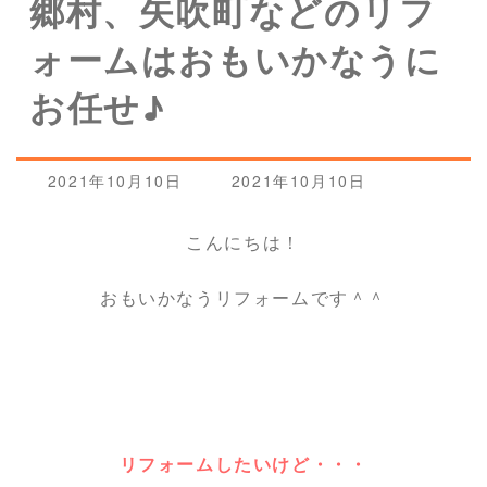
郷村、矢吹町などのリフ
ォームはおもいかなうに
お任せ♪
最
2021年10月10日
2021年10月10日
終
更
こんにちは！
新
日
時
おもいかなうリフォームです＾＾
:
リフォームしたいけど・・・