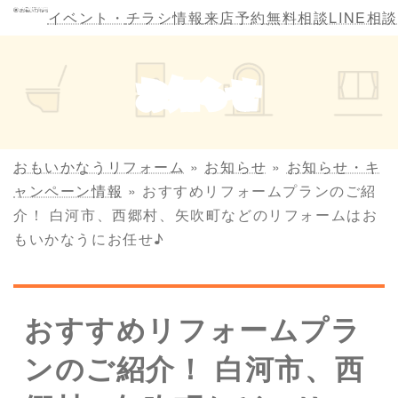
コ
ナ
イベント・
チラシ情報
来店予約
無料相談
LINE相談
ン
ビ
テ
ゲ
ン
ー
お知らせ
ツ
シ
へ
ョ
ス
ン
キ
に
おもいかなうリフォーム
»
お知らせ
»
お知らせ・キ
ッ
移
ャンペーン情報
»
おすすめリフォームプランのご紹
プ
動
介！ 白河市、西郷村、矢吹町などのリフォームはお
もいかなうにお任せ♪
おすすめリフォームプラ
ンのご紹介！ 白河市、西