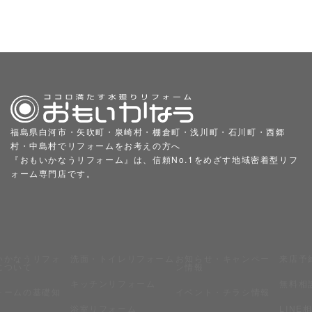
福島県白河市・矢吹町・泉崎村・棚倉町・浅川町・石川町・西郷
村・中島村でリフォームをお考えの方へ
『おもいかなうリフォーム』は、信頼No.1をめざす地域密着型リフ
ォーム専門店です。
いかなうリフォ
洗面・トイレリフォーム
お知らせ・キャンペー
来店予
について
ン情報
キッチンリフォーム
無料相
ォームの基礎知
イベント・チラシ情報
浴室リフォーム
LINE