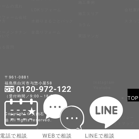
施工事例
ォームの流れ
LDKリフォーム
会社案
施工エリア
リフォーム会社
び方
水廻りまるごとパック
スタッ
コラム
ターメンテナン
全面リフォーム
ついて
実話マンガ
ある質問
〒961-0881
Instagram
福島県白河市与惣小屋58
Youtube
（受付時間／9:00～18:00）
TOP
Copyright © 矢内石
プライバシーポリシー
油 All rights reserved.
サイトマップ
電話で相談
WEBで相談
LINEで相談