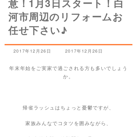
意！1月3日スタート！白
河市周辺のリフォームお
任せ下さい♪
最
2017年12月26日
2017年12月26日
終
更
年末年始をご実家で過ごされる方も多いでしょう
新
か。
日
時
:
帰省ラッシュはちょっと憂鬱ですが、
家族みんなでコタツを囲みながら、