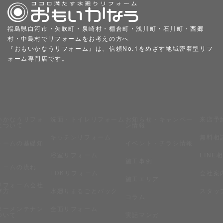
福島県白河市・矢吹町・泉崎村・棚倉町・浅川町・石川町・西郷
村・中島村でリフォームをお考えの方へ
『おもいかなうリフォーム』は、信頼No.1をめざす地域密着型リフ
ォーム専門店です。
いかなうリフォ
洗面・トイレリフォーム
お知らせ・キャンペー
来店予
について
ン情報
キッチンリフォーム
無料相
ォームの基礎知
イベント・チラシ情報
浴室リフォーム
LINE
施工事例
ォームの流れ
LDKリフォーム
会社案
施工エリア
リフォーム会社
び方
水廻りまるごとパック
スタッ
コラム
ターメンテナン
全面リフォーム
ついて
実話マンガ