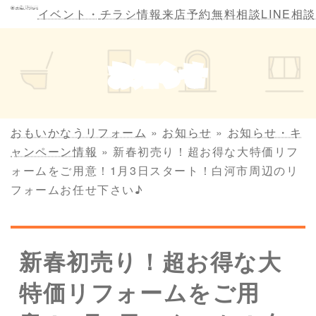
コ
ナ
イベント・
チラシ情報
来店予約
無料相談
LINE相談
ン
ビ
テ
ゲ
ン
ー
お知らせ
ツ
シ
へ
ョ
ス
ン
キ
に
おもいかなうリフォーム
»
お知らせ
»
お知らせ・キ
ッ
移
ャンペーン情報
»
新春初売り！超お得な大特価リフ
プ
動
ォームをご用意！1月3日スタート！白河市周辺のリ
フォームお任せ下さい♪
新春初売り！超お得な大
特価リフォームをご用