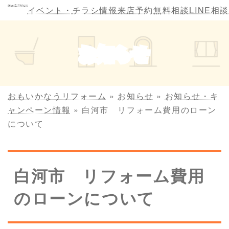
コ
ナ
イベント・
チラシ情報
来店予約
無料相談
LINE相談
ン
ビ
テ
ゲ
ン
ー
お知らせ
ツ
シ
へ
ョ
ス
ン
キ
に
おもいかなうリフォーム
»
お知らせ
»
お知らせ・キ
ッ
移
ャンペーン情報
»
白河市 リフォーム費用のローン
プ
動
について
白河市 リフォーム費用
のローンについて