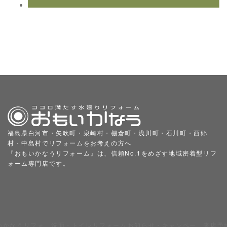
福島県白河市・矢吹町・泉崎村・棚倉町・浅川町・石川町・西郷
村・中島村でリフォームをお考えの方へ
『おもいかなうリフォーム』は、信頼No.1をめざす地域密着型リフ
ォーム専門店です。
いかなうリフォ
洗面・トイレリフォーム
お知らせ・キャンペー
来店予