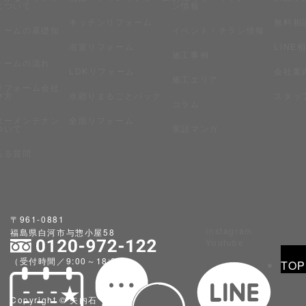
について
ン情報
キッチンリフォーム
無料相
ォームの基礎知
イベント・チラシ情報
浴室リフォーム
LINE
施工事例
ォームの流れ
LDKリフォーム
会社案
施工エリア
リフォーム会社
び方
水廻りまるごとパック
スタッ
コラム
ターメンテナン
全面リフォーム
ついて
実話マンガ
ある質問
〒961-0881
Instagram
福島県白河市与惣小屋58
Youtube
（受付時間／9:00～18:00）
TOP
Copyright © 矢内石