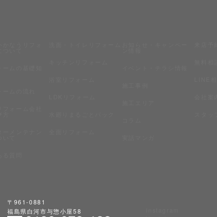
いかなうリフォ
洗面・トイレリフォーム
お知らせ・キャンペー
来店予
について
ン情報
キッチンリフォーム
無料相
ォームの基礎知
イベント・チラシ情報
浴室リフォーム
LINE
施工事例
ォームの流れ
LDKリフォーム
会社案
施工エリア
リフォーム会社
び方
水廻りまるごとパック
スタッ
コラム
ターメンテナン
全面リフォーム
ついて
実話マンガ
ある質問
〒961-0881
Instagram
福島県白河市与惣小屋58