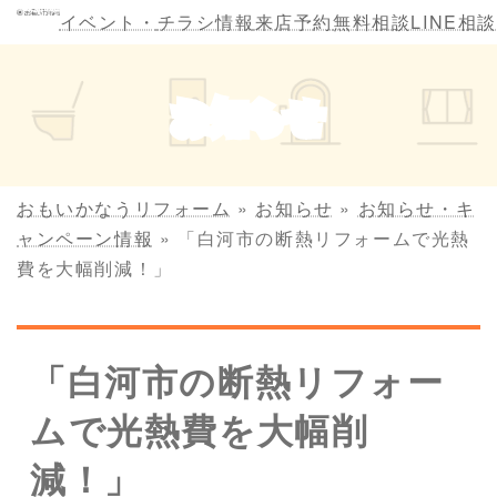
コ
ナ
イベント・
チラシ情報
来店予約
無料相談
LINE相談
ン
ビ
テ
ゲ
ン
ー
お知らせ
ツ
シ
へ
ョ
ス
ン
キ
に
おもいかなうリフォーム
»
お知らせ
»
お知らせ・キ
ッ
移
ャンペーン情報
»
「白河市の断熱リフォームで光熱
プ
動
費を大幅削減！」
「白河市の断熱リフォー
ムで光熱費を大幅削
減！」