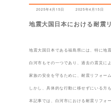
最
2025年4月15日
2025年4月15日
終
更
地震大国日本における耐震
新
日
時
:
地震大国日本である福島県には、特に地
白河市もその一つであり、過去の震災に
家族の安全を守るために、耐震リフォー
しかし、具体的な行動に移せずにいる方
本記事では、白河市における耐震リフォ