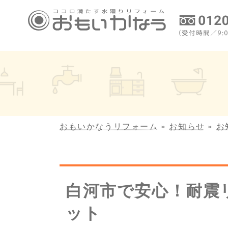
コ
ナ
ン
ビ
テ
ゲ
ン
ー
ツ
シ
へ
ョ
ス
ン
キ
に
ッ
移
プ
動
おもいかなうリフォーム
»
お知らせ
»
お
白河市で安心！耐震
ット