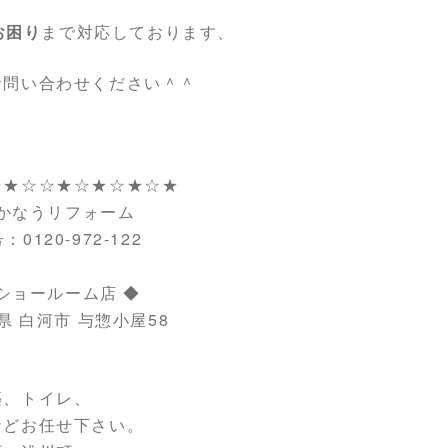
お困り
まで対応しております、
お問い合わせください＾＾
☆★☆☆★☆★☆★☆★
かなうリフォーム
0120-972-122
ショールーム店 ◆
県 白河市 与惣小屋58
築、トイレ、
などお任せ下さい。