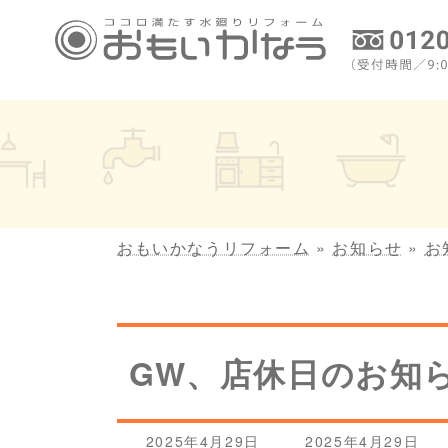
コ
ナ
ン
ビ
テ
ゲ
ン
ー
ツ
シ
へ
ョ
ス
ン
キ
に
ッ
移
プ
動
おもいかなうリフォーム
»
お知らせ
»
お
GW、店休日のお知
最
2025年4月29日
2025年4月29日