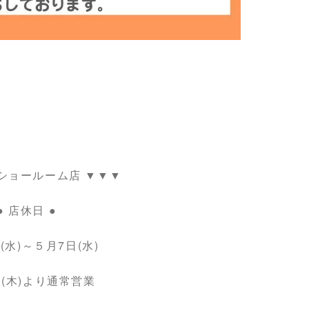
ショールーム店 ▼▼▼
● 店休日 ●
(水)～５月7日(水)
日(木)より通常営業