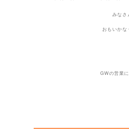
終
更
みなさ
新
日
時
おもいかな
:
GWの営業