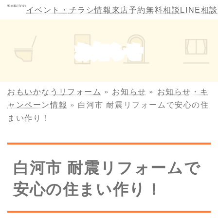
コ
ナ
イベント・
チラシ情報
来店予約
無料相談
LINE相談
ン
ビ
テ
ゲ
ン
ー
お知らせ
ツ
シ
へ
ョ
ス
ン
キ
に
おもいかなうリフォーム
»
お知らせ
»
お知らせ・キ
ッ
移
ャンペーン情報
»
白河市 耐震リフォームで安心の住
プ
動
まい作り！
白河市 耐震リフォームで
安心の住まい作り！