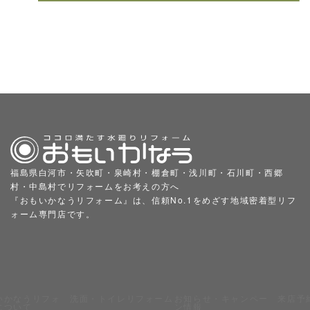
福島県白河市・矢吹町・泉崎村・棚倉町・浅川町・石川町・西郷
村・中島村でリフォームをお考えの方へ
『おもいかなうリフォーム』は、信頼No.1をめざす地域密着型リフ
ォーム専門店です。
いかなうリフォ
洗面・トイレリフォーム
お知らせ・キャンペー
来店予
について
ン情報