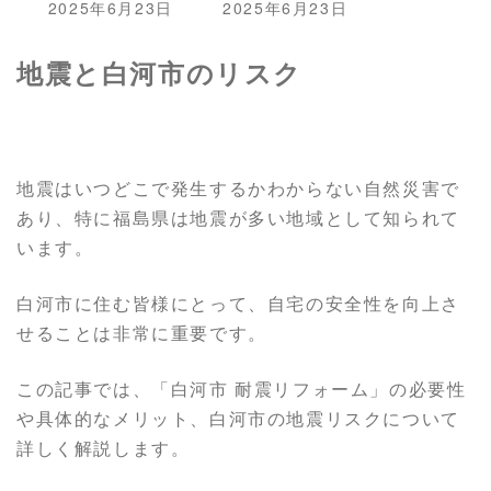
最
2025年6月23日
2025年6月23日
終
更
地震と白河市のリスク
新
日
時
:
地震はいつどこで発生するかわからない自然災害で
あり、特に福島県は地震が多い地域として知られて
います。
白河市に住む皆様にとって、自宅の安全性を向上さ
せることは非常に重要です。
この記事では、「白河市 耐震リフォーム」の必要性
や具体的なメリット、白河市の地震リスクについて
詳しく解説します。