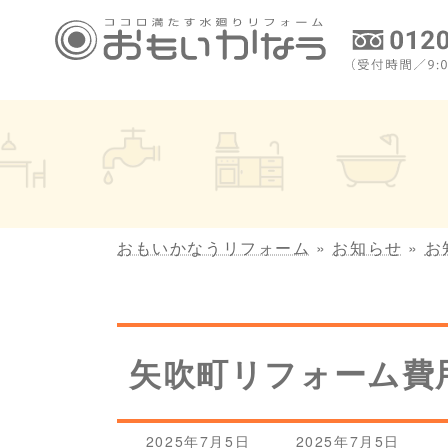
コ
ナ
ン
ビ
テ
ゲ
ン
ー
ツ
シ
へ
ョ
ス
ン
キ
に
ッ
移
プ
動
おもいかなうリフォーム
»
お知らせ
»
お
矢吹町リフォーム費
最
2025年7月5日
2025年7月5日