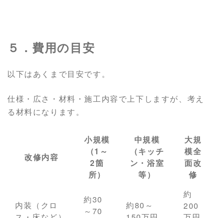
５．費用の目安
以下はあくまで目安です。
仕様・広さ・材料・施工内容で上下しますが、考え
る材料になります。
小規模
中規模
大規
（1～
（キッチ
模全
改修内容
2箇
ン・浴室
面改
所）
等）
修
約
約30
内装（クロ
約80～
200
～70
ス・床など）
150万円
万円