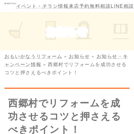
コ
ナ
イベント・
チラシ情報
来店予約
無料相談
LINE相談
ン
ビ
テ
ゲ
ン
ー
お知らせ
ツ
シ
へ
ョ
ス
ン
キ
に
おもいかなうリフォーム
»
お知らせ
»
お知らせ・キ
ッ
移
ャンペーン情報
»
西郷村でリフォームを成功させる
プ
動
コツと押さえるべきポイント！
西郷村でリフォームを成
功させるコツと押さえる
べきポイント！