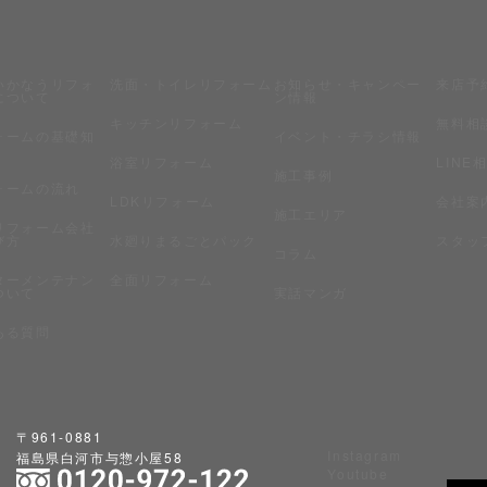
いかなうリフォ
洗面・トイレリフォーム
お知らせ・キャンペー
来店予
について
ン情報
キッチンリフォーム
無料相
ォームの基礎知
イベント・チラシ情報
浴室リフォーム
LINE
施工事例
ォームの流れ
LDKリフォーム
会社案
施工エリア
リフォーム会社
び方
水廻りまるごとパック
スタッ
コラム
ターメンテナン
全面リフォーム
ついて
実話マンガ
ある質問
〒961-0881
Instagram
福島県白河市与惣小屋58
Youtube