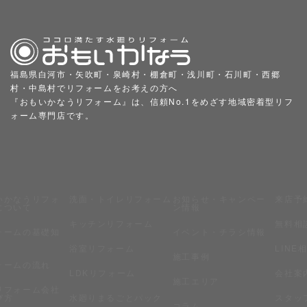
福島県白河市・矢吹町・泉崎村・棚倉町・浅川町・石川町・西郷
村・中島村でリフォームをお考えの方へ
『おもいかなうリフォーム』は、信頼No.1をめざす地域密着型リフ
ォーム専門店です。
いかなうリフォ
洗面・トイレリフォーム
お知らせ・キャンペー
来店予
について
ン情報
キッチンリフォーム
無料相
ォームの基礎知
イベント・チラシ情報
浴室リフォーム
LINE
施工事例
ォームの流れ
LDKリフォーム
会社案
施工エリア
リフォーム会社
び方
水廻りまるごとパック
スタッ
コラム