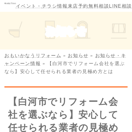
コ
ナ
イベント・
チラシ情報
来店予約
無料相談
LINE相談
ン
ビ
テ
ゲ
ン
ー
お知らせ
ツ
シ
へ
ョ
ス
ン
キ
に
おもいかなうリフォーム
»
お知らせ
»
お知らせ・キ
ッ
移
ャンペーン情報
»
【白河市でリフォーム会社を選ぶ
プ
動
なら】安心して任せられる業者の見極め方とは
【白河市でリフォーム会
社を選ぶなら】安心して
任せられる業者の見極め