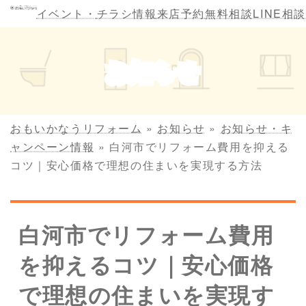
コ
ナ
イベント・
チラシ情報
来店予約
無料相談
LINE相談
ン
ビ
テ
ゲ
ン
ー
お知らせ
ツ
シ
へ
ョ
ス
ン
キ
に
おもいかなうリフォーム
»
お知らせ
»
お知らせ・キ
ッ
移
ャンペーン情報
»
白河市でリフォーム費用を抑える
プ
動
コツ｜安心価格で理想の住まいを実現する方法
白河市でリフォーム費用
を抑えるコツ｜安心価格
で理想の住まいを実現す