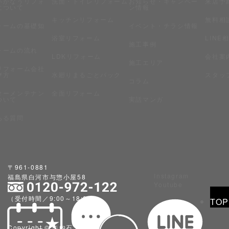
いかなうリフォ
洗面・トイレリフォーム
お知らせ・キャンペー
来店予
について
ン情報
キッチンリフォーム
無料相
ォームの基礎知
イベント・チラシ情報
浴室リフォーム
LINE
施工事例
ォームの流れ
LDKリフォーム
会社案
施工エリア
リフォーム会社
び方
水廻りまるごとパック
スタッ
コラム
ターメンテナン
全面リフォーム
ついて
実話マンガ
ある質問
〒961-0881
Instagram
福島県白河市与惣小屋58
Youtube
（受付時間／9:00～18:00）
TOP
Copyright © 矢内石