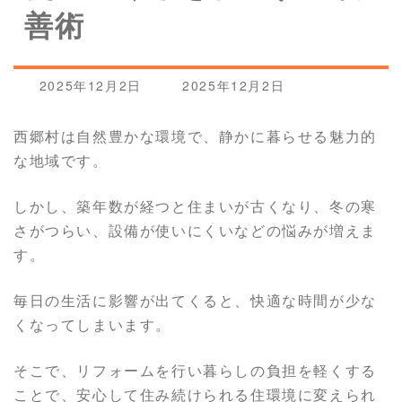
善術
最
2025年12月2日
2025年12月2日
終
更
西郷村は自然豊かな環境で、静かに暮らせる魅力的
新
な地域です。
日
時
:
しかし、築年数が経つと住まいが古くなり、冬の寒
さがつらい、設備が使いにくいなどの悩みが増えま
す。
毎日の生活に影響が出てくると、快適な時間が少な
くなってしまいます。
そこで、リフォームを行い暮らしの負担を軽くする
ことで、安心して住み続けられる住環境に変えられ