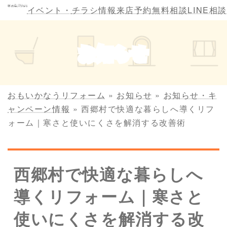
コ
ナ
イベント・
チラシ情報
来店予約
無料相談
LINE相談
ン
ビ
テ
ゲ
ン
ー
お知らせ
ツ
シ
へ
ョ
ス
ン
キ
に
おもいかなうリフォーム
»
お知らせ
»
お知らせ・キ
ッ
移
ャンペーン情報
»
西郷村で快適な暮らしへ導くリフ
プ
動
ォーム｜寒さと使いにくさを解消する改善術
西郷村で快適な暮らしへ
導くリフォーム｜寒さと
使いにくさを解消する改