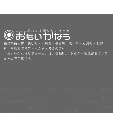
福島県白河市・矢吹町・泉崎村・棚倉町・浅川町・石川町・西郷
村・中島村でリフォームをお考えの方へ
『おもいかなうリフォーム』は、信頼No.1をめざす地域密着型リフ
ォーム専門店です。
いかなうリフォ
洗面・トイレリフォーム
お知らせ・キャンペー
来店予
について
ン情報
キッチンリフォーム
無料相
ォームの基礎知
イベント・チラシ情報
浴室リフォーム
LINE
施工事例