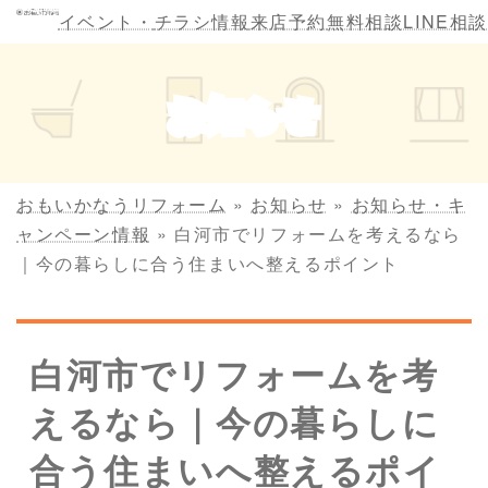
コ
ナ
イベント・
チラシ情報
来店予約
無料相談
LINE相談
ン
ビ
テ
ゲ
ン
ー
お知らせ
ツ
シ
へ
ョ
ス
ン
キ
に
おもいかなうリフォーム
»
お知らせ
»
お知らせ・キ
ッ
移
ャンペーン情報
»
白河市でリフォームを考えるなら
プ
動
｜今の暮らしに合う住まいへ整えるポイント
白河市でリフォームを考
えるなら｜今の暮らしに
合う住まいへ整えるポイ