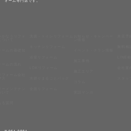
ォーム専門店です。
いかなうリフォ
洗面・トイレリフォーム
お知らせ・キャンペー
来店予
について
ン情報
キッチンリフォーム
無料相
ォームの基礎知
イベント・チラシ情報
浴室リフォーム
LINE
施工事例
ォームの流れ
LDKリフォーム
会社案
施工エリア
リフォーム会社
び方
水廻りまるごとパック
スタッ
コラム
ターメンテナン
全面リフォーム
ついて
実話マンガ
ある質問
〒961-0881