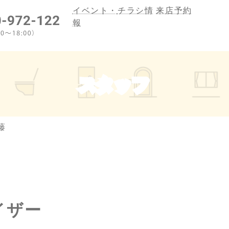
イベント・
チラシ情
来店予約
報
スタッフ
藤
イザー