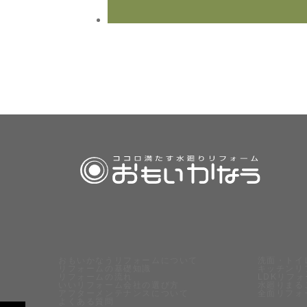
おもいかなうリフォームについて
洗面・トイ
リフォームの基礎知識
キッチンリ
リフォームの流れ
LDKリフ
いいリフォーム会社の選び方
水廻りまる
アフターメンテナンスについて
全面リフォ
よくある質問