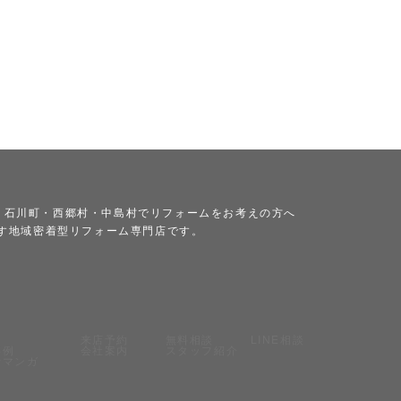
・石川町・西郷村・中島村でリフォームをお考えの方へ
ざす地域密着型リフォーム専門店です。
来店予約
無料相談
LINE相談
事例
会社案内
スタッフ紹介
話マンガ