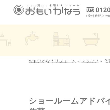
コ
ナ
ン
ビ
テ
ゲ
ン
ー
ツ
シ
へ
ョ
ス
ン
キ
に
ッ
移
プ
動
おもいかなうリフォーム
»
スタッフ
»
佐
ショールームアドバ