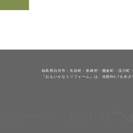
福島県白河市・矢吹町・泉崎村・棚倉町・浅川町
『おもいかなうリフォーム』は、信頼No.1をめ
レリフォーム
お知らせ・キャンペーン情報
フォーム
浴室リフォーム
イベント・チラシ情報
施工
ォーム
施工エリア
コラム
実
ごとパック
ーム