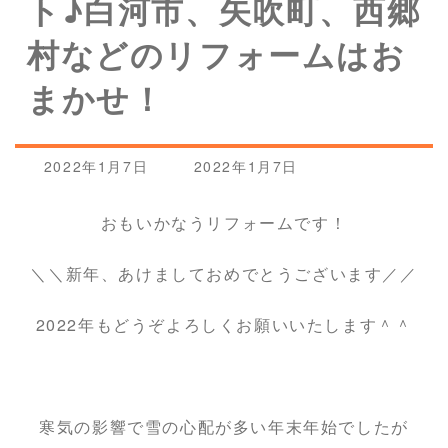
ト♪白河市、矢吹町、西郷
村などのリフォームはお
まかせ！
最
2022年1月7日
2022年1月7日
終
更
おもいかなうリフォームです！
新
日
時
＼＼新年、あけましておめでとうございます／／
:
2022年もどうぞよろしくお願いいたします＾＾
寒気の影響で雪の心配が多い年末年始でしたが