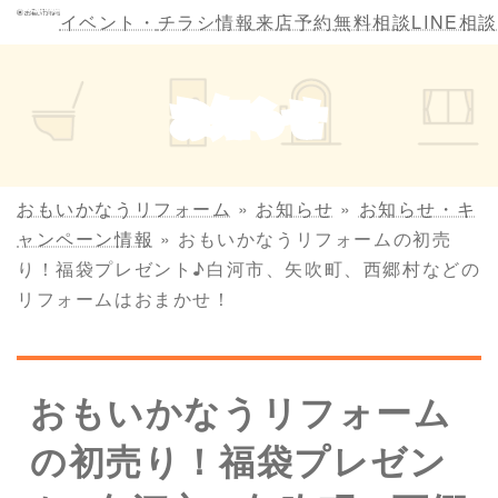
コ
ナ
イベント・
チラシ情報
来店予約
無料相談
LINE相談
ン
ビ
テ
ゲ
ン
ー
お知らせ
ツ
シ
へ
ョ
ス
ン
キ
に
おもいかなうリフォーム
»
お知らせ
»
お知らせ・キ
ッ
移
ャンペーン情報
»
おもいかなうリフォームの初売
プ
動
り！福袋プレゼント♪白河市、矢吹町、西郷村などの
リフォームはおまかせ！
おもいかなうリフォーム
の初売り！福袋プレゼン