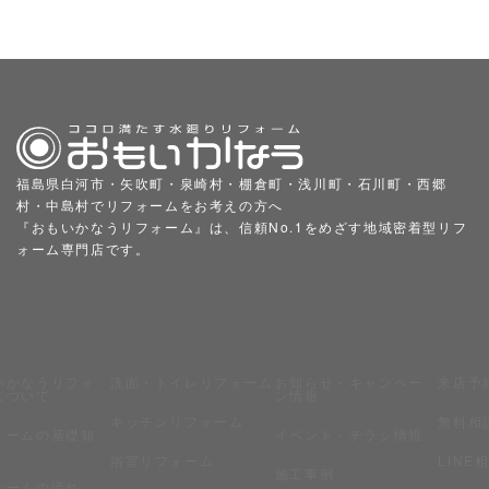
福島県白河市・矢吹町・泉崎村・棚倉町・浅川町・石川町・西郷
村・中島村でリフォームをお考えの方へ
『おもいかなうリフォーム』は、信頼No.1をめざす地域密着型リフ
ォーム専門店です。
いかなうリフォ
洗面・トイレリフォーム
お知らせ・キャンペー
来店予
について
ン情報
キッチンリフォーム
無料相
ォームの基礎知
イベント・チラシ情報
浴室リフォーム
LINE
施工事例
ォームの流れ