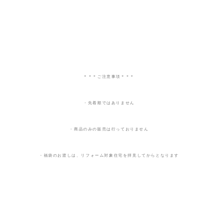
＊＊＊ご注意事項＊＊＊
・先着順ではありません
・商品のみの販売は行っておりません
・福袋のお渡しは、リフォーム対象住宅を拝見してからとなります