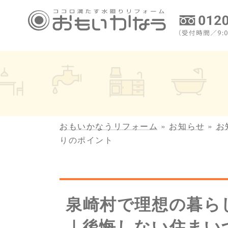
コ
ナ
ン
ビ
テ
ゲ
ン
ー
ツ
シ
へ
ョ
ス
ン
キ
に
ッ
移
プ
動
おもいかなうリフォーム
»
お知らせ
»
お
りのポイント
泉崎村で理想の暮ら
｜後悔しない住まい