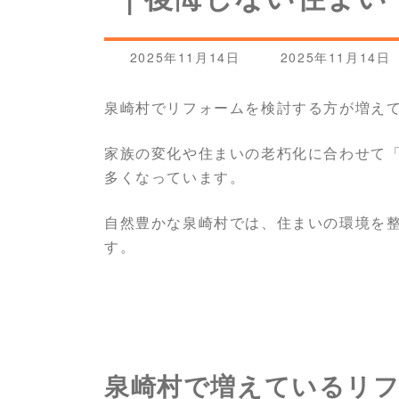
最
2025年11月14日
2025年11月14日
終
更
泉崎村でリフォームを検討する方が増え
新
日
時
家族の変化や住まいの老朽化に合わせて
:
多くなっています。
自然豊かな泉崎村では、住まいの環境を
す。
泉崎村で増えているリ