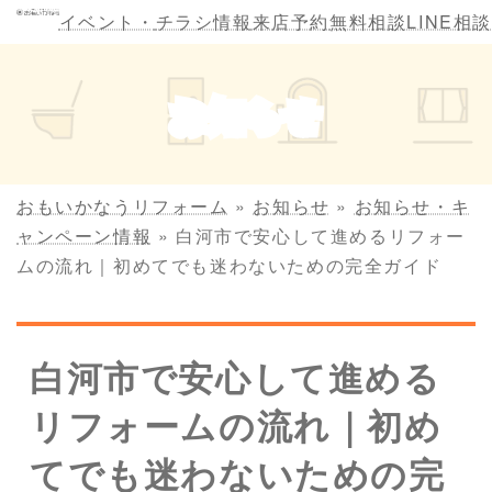
コ
ナ
イベント・
チラシ情報
来店予約
無料相談
LINE相談
ン
ビ
テ
ゲ
ン
ー
お知らせ
ツ
シ
へ
ョ
ス
ン
キ
に
おもいかなうリフォーム
»
お知らせ
»
お知らせ・キ
ッ
移
ャンペーン情報
»
白河市で安心して進めるリフォー
プ
動
ムの流れ｜初めてでも迷わないための完全ガイド
白河市で安心して進める
リフォームの流れ｜初め
てでも迷わないための完