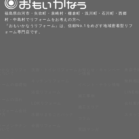
福島県白河市・矢吹町・泉崎村・棚倉町・浅川町・石川町・西郷
村・中島村でリフォームをお考えの方へ
『おもいかなうリフォーム』は、信頼No.1をめざす地域密着型リフ
ォーム専門店です。
いかなうリフォ
洗面・トイレリフォーム
お知らせ・キャンペー
来店予
について
ン情報
キッチンリフォーム
無料相
ォームの基礎知
イベント・チラシ情報
浴室リフォーム
LINE
施工事例
ォームの流れ
LDKリフォーム
会社案
施工エリア
リフォーム会社
び方
水廻りまるごとパック
スタッ
コラム
ターメンテナン
全面リフォーム
ついて
実話マンガ