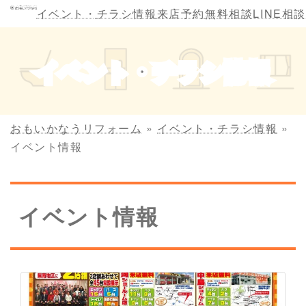
コ
ナ
イベント・
チラシ情報
来店予約
無料相談
LINE相談
ン
ビ
テ
ゲ
ン
ー
イベント・チラシ情報
ツ
シ
へ
ョ
ス
ン
キ
に
おもいかなうリフォーム
»
イベント・チラシ情報
»
ッ
移
イベント情報
プ
動
イベント情報