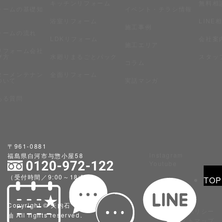
キッチンリフォーム
無料相
ォームの基礎知
イベント・チラシ情報
浴室リフォーム
LINE
施工事例
ォームの流れ
LDKリフォーム
会社案
施工エリア
リフォーム会社
び方
水廻りまるごとパック
スタッ
コラム
ターメンテナン
全面リフォーム
ついて
実話マンガ
ある質問
〒961-0881
Instagram
福島県白河市与惣小屋58
Youtube
（受付時間／9:00～18:00）
TOP
Copyright © 矢内石
プライバシーポリシー
油 All rights reserved.
サイトマップ