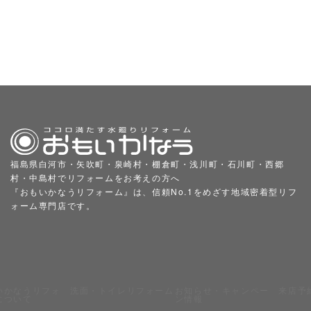
福島県白河市・矢吹町・泉崎村・棚倉町・浅川町・石川町・西郷
村・中島村でリフォームをお考えの方へ
『おもいかなうリフォーム』は、信頼No.1をめざす地域密着型リフ
ォーム専門店です。
いかなうリフォ
洗面・トイレリフォーム
お知らせ・キャンペー
来店予
について
ン情報